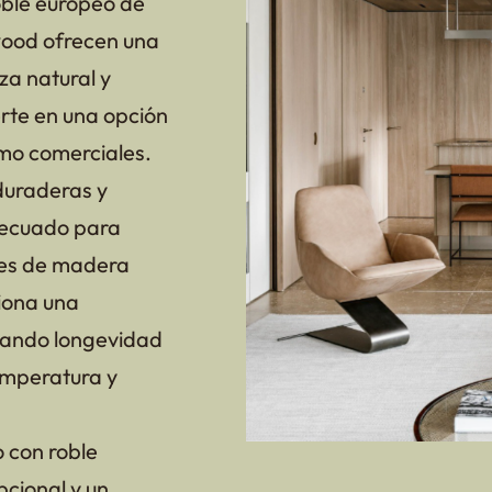
oble europeo de
wood ofrecen una
za natural y
erte en una opción
omo comerciales.
duraderas y
decuado para
les de madera
iona una
urando longevidad
emperatura y
 con roble
pcional y un