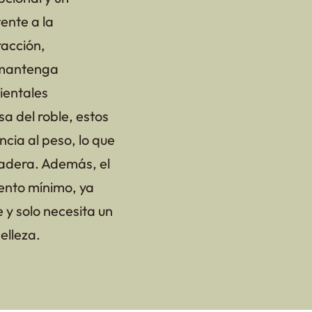
ente a la
racción,
 mantenga
ientales
a del roble, estos
cia al peso, lo que
radera. Además, el
ento mínimo, ya
 y solo necesita un
elleza.