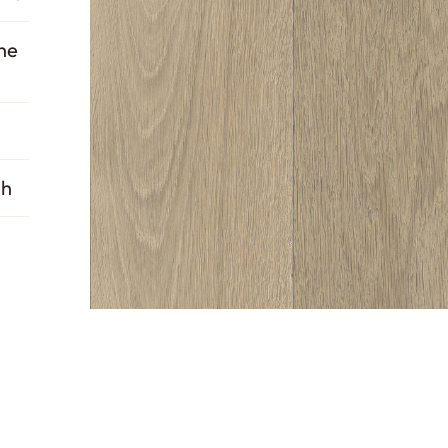
he
sh