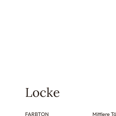
Locke
FARBTON
Mittlere T