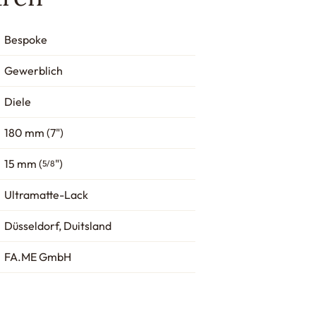
Bespoke
Gewerblich
Diele
180 mm (7")
15 mm (
")
5/8
Ultramatte-Lack
Düsseldorf, Duitsland
FA.ME GmbH