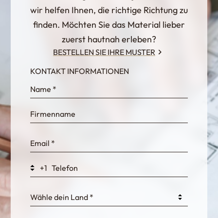
wir helfen Ihnen, die richtige Richtung zu
finden. Möchten Sie das Material lieber
zuerst hautnah erleben?
BESTELLEN SIE IHRE MUSTER
KONTAKT INFORMATIONEN
InternalFormDataPassing
bn1q0rrvUn2bmwl
WEK7sP7DXp5OiEV
+1
0GtJoawaq8bUCcZ
Wähle dein Land *