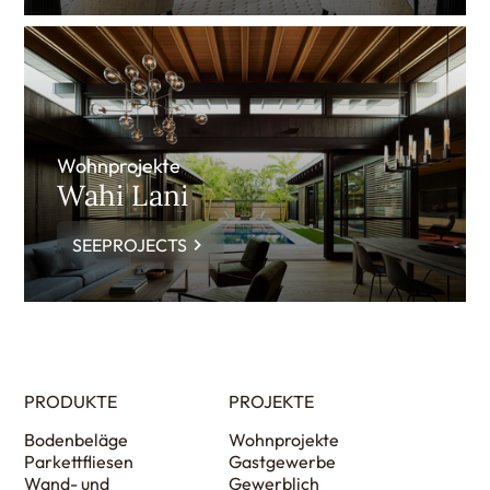
Wohnprojekte
Wahi Lani
SEEPROJECTS
PRODUKTE
PROJEKTE
Bodenbeläge
Wohnprojekte
Parkettfliesen
Gastgewerbe
Wand- und
Gewerblich