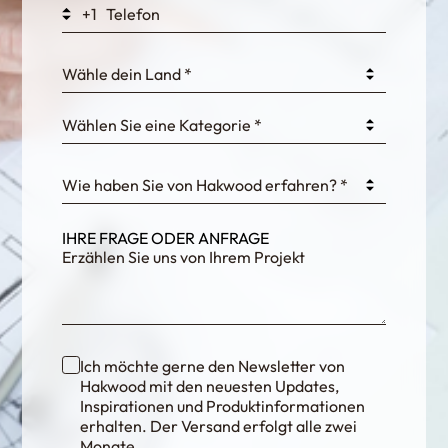
+1
0GtJoawaq8bUCcZ
Wähle dein Land *
Wählen Sie eine Kategorie *
fKG333tDPmDdJm8
Wie haben Sie von Hakwood erfahren? *
IHRE FRAGE ODER ANFRAGE
Ich möchte gerne den Newsletter von
Hakwood mit den neuesten Updates,
Inspirationen und Produktinformationen
erhalten. Der Versand erfolgt alle zwei
Monate.