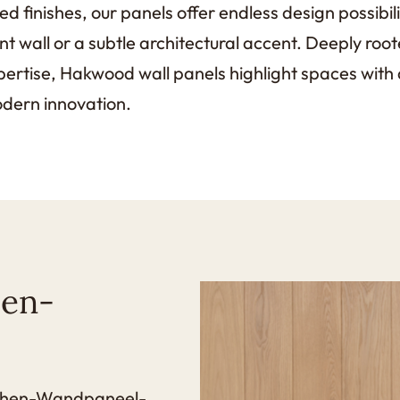
ned finishes, our panels offer endless design possibil
ent wall or a subtle architectural accent. Deeply roo
rtise, Hakwood wall panels highlight spaces with 
odern innovation.
hen-
ichen-Wandpaneel-