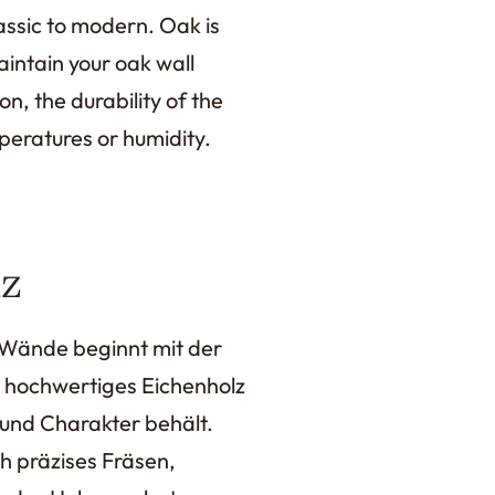
lassic to modern. Oak is
aintain your oak wall
n, the durability of the
peratures or humidity.
nz
r Wände beginnt mit der
g hochwertiges Eichenholz
t und Charakter behält.
 präzises Fräsen,