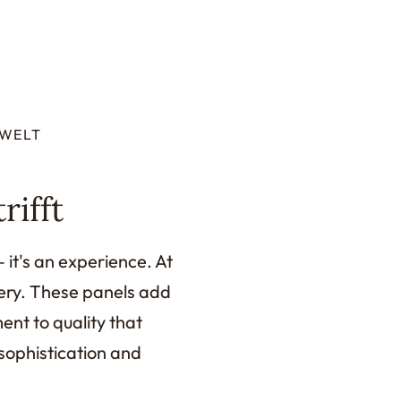
MWELT
ifft
 it's an experience. At
nery. These panels add
nt to quality that
 sophistication and