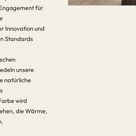
d Engagement für
le
r Innovation und
ten Standards
ischen
redeln unsere
e natürliche
s
Farbe wird
tehen, die Wärme,
n.