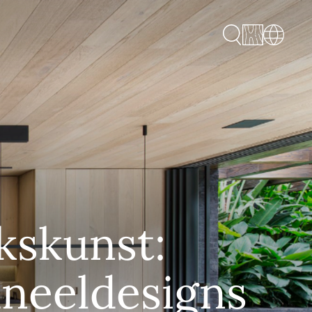
kskunst:
neeldesigns