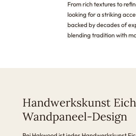
From rich textures to refi
looking for a striking acc
backed by decades of expe
blending tradition with m
Handwerkskunst Eic
Wandpaneel-Design
Bei Hakwood ist jedes Handwerkskunst E