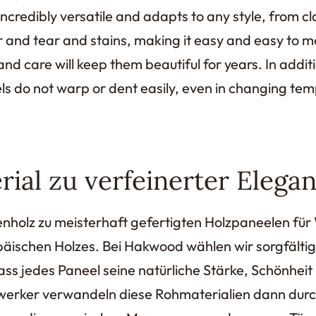
 incredibly versatile and adapts to any style, from c
r and tear and stains, making it easy and easy to m
nd care will keep them beautiful for years. In additio
ls do not warp or dent easily, even in changing tem
ial zu verfeinerter Elega
enholz zu meisterhaft gefertigten Holzpaneelen fü
äischen Holzes. Bei Hakwood wählen wir sorgfälti
dass jedes Paneel seine natürliche Stärke, Schönhei
erker verwandeln diese Rohmaterialien dann durch