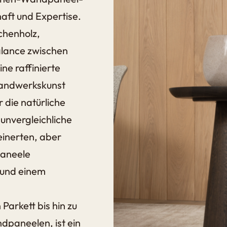
haft und Expertise.
chenholz,
alance zwischen
ne raffinierte
 Handwerkskunst
 die natürliche
unvergleichliche
einerten, aber
paneele
 und einem
arkett bis hin zu
dpaneelen, ist ein