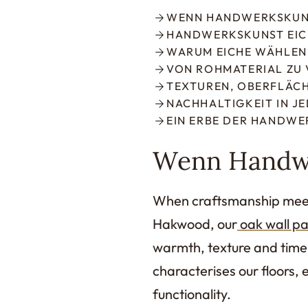
WENN HANDWERKSKUNS
HANDWERKSKUNST EIC
WARUM EICHE WÄHLEN
VON ROHMATERIAL ZU 
TEXTUREN, OBERFLÄC
NACHHALTIGKEIT IN J
EIN ERBE DER HANDWE
Wenn Handwer
When craftsmanship meets i
Hakwood, our
oak wall pa
warmth, texture and time
characterises our floors, 
functionality.