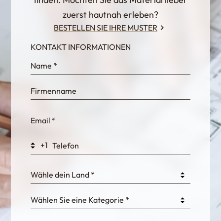
zuerst hautnah erleben?
BESTELLEN SIE IHRE MUSTER
KONTAKT INFORMATIONEN
InternalFormDataPassing
bn1q0rrvUn2bmwl
WEK7sP7DXp5OiEV
+1
0GtJoawaq8bUCcZ
Wähle dein Land *
Wählen Sie eine Kategorie *
fKG333tDPmDdJm8