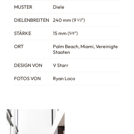
MUSTER
Diele
DIELENBREITEN
240 mm (9
")
1/2
STÄRKE
15 mm (
")
5/8
ORT
Palm Beach, Miami, Vereinigte
Staaten
DESIGN VON
V Starr
FOTOS VON
Ryan Loco