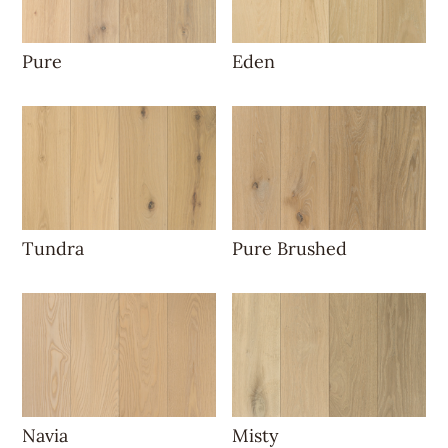
Pure
Eden
Tundra
Pure Brushed
Navia
Misty