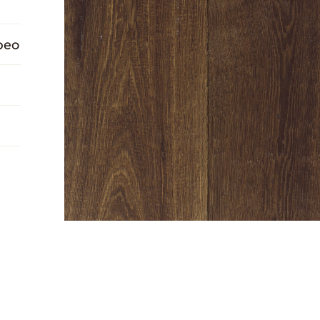
peo
n