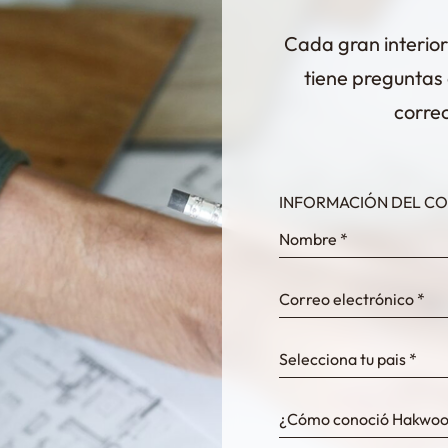
Cada gran interio
tiene preguntas 
corre
INFORMACIÓN DEL C
InternalFormDataPassing
bn1q0rrvUn2bmwl
WEK7sP7DXp5OiEV
Selecciona tu pais *
0GtJoawaq8bUCcZ
¿Cómo conoció Hakwoo