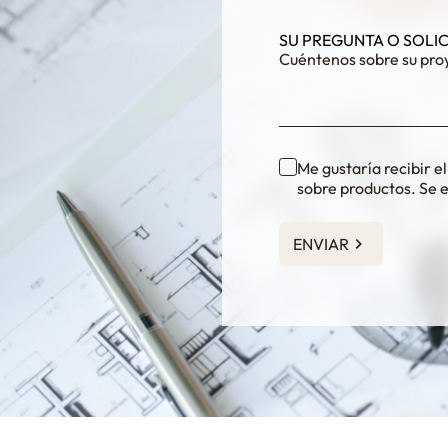
fKG333tDPmDdJm8
SU PREGUNTA O SOLI
Me gustaría recibir e
sobre productos. Se 
ENVIAR