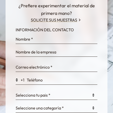
¿Prefiere experimentar el material de
primera mano?
SOLICITE SUS MUESTRAS
INFORMACIÓN DEL CONTACTO
InternalFormDataPassing
bn1q0rrvUn2bmwl
WEK7sP7DXp5OiEV
+1
0GtJoawaq8bUCcZ
Selecciona tu pais *
Seleccione una categoría *
fKG333tDPmDdJm8