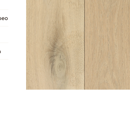
peo
h