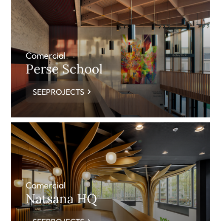
Comercial
Perse School
SEEPROJECTS
Comercial
Natsana HQ