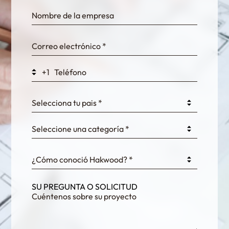
bn1q0rrvUn2bmwl
WEK7sP7DXp5OiEV
+1
0GtJoawaq8bUCcZ
Selecciona tu pais *
Seleccione una categoría *
fKG333tDPmDdJm8
¿Cómo conoció Hakwood? *
SU PREGUNTA O SOLICITUD