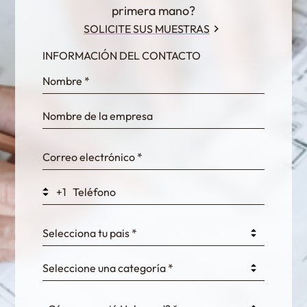
primera mano?
SOLICITE SUS MUESTRAS
INFORMACIÓN DEL CONTACTO
InternalFormDataPassing
bn1q0rrvUn2bmwl
WEK7sP7DXp5OiEV
+1
0GtJoawaq8bUCcZ
Selecciona tu pais *
Seleccione una categoría *
fKG333tDPmDdJm8