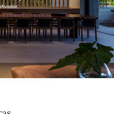
tivador.
ras