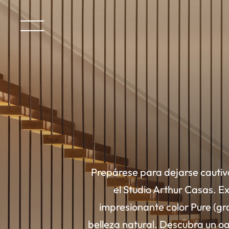
Prepárese para dejarse cautiv
el Studio Arthur Casas. Ex
impresionante color Pure (gr
belleza natural. Descubra un oa