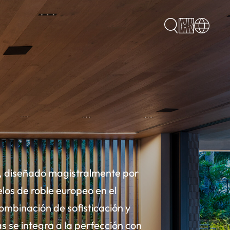
l, diseñado magistralmente por
elos de roble europeo en el
ombinación de sofisticación y
s se integra a la perfección con