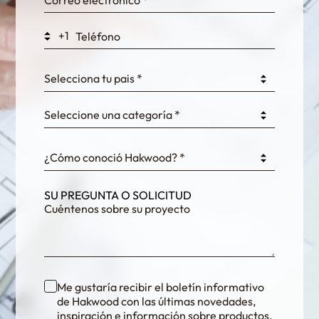
WEK7sP7DXp5OiEV
+1
0GtJoawaq8bUCcZ
Selecciona tu pais *
Seleccione una categoría *
fKG333tDPmDdJm8
¿Cómo conoció Hakwood? *
SU PREGUNTA O SOLICITUD
Me gustaría recibir el boletín informativo
de Hakwood con las últimas novedades,
inspiración e información sobre productos.