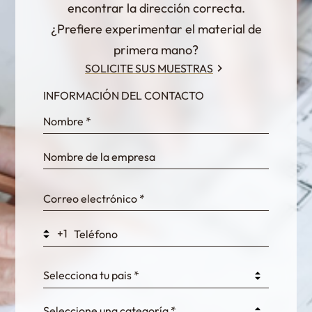
encontrar la dirección correcta.
¿Prefiere experimentar el material de
primera mano?
SOLICITE SUS MUESTRAS
INFORMACIÓN DEL CONTACTO
InternalFormDataPassing
bn1q0rrvUn2bmwl
WEK7sP7DXp5OiEV
+1
0GtJoawaq8bUCcZ
Selecciona tu pais *
Seleccione una categoría *
fKG333tDPmDdJm8