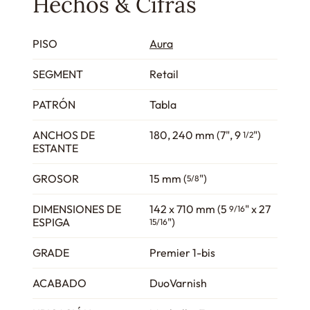
Hechos & Cifras
PISO
Aura
SEGMENT
Retail
PATRÓN
Tabla
ANCHOS DE
180, 240 mm (7", 9
")
1/2
ESTANTE
GROSOR
15 mm (
")
5/8
DIMENSIONES DE
142 x 710 mm (5
" x 27
9/16
ESPIGA
")
15/16
GRADE
Premier 1-bis
ACABADO
DuoVarnish