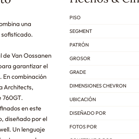
PISO
combina una
SEGMENT
 sofisticado.
PATRÓN
al de Van Oossanen
GROSOR
para garantizar el
GRADE
. En combinación
DIMENSIONES CHEVRON
a Architects,
e 760GT.
UBICACIÓN
finados en este
DISEÑADO POR
do, diseñado por el
FOTOS POR
ell. Un lenguaje