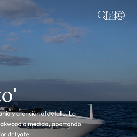
o'
ía y atención al detalle. La
 Hakwood a medida, aportando
or del yate.