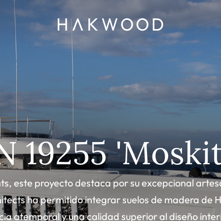
N 19255 'Moskit
s, este proyecto destaca por su excepcional artesan
itects ha permitido integrar suelos de madera de
ia atemporal y una calidad superior al diseño interi