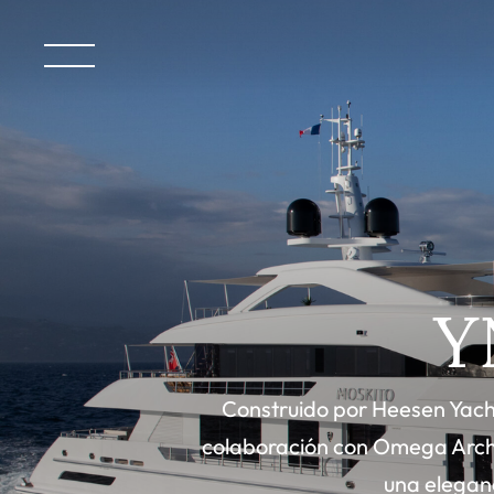
Y
Construido por Heesen Yacht
colaboración con Omega Arch
una eleganc