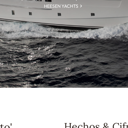
HEESEN YACHTS
Hechos & Cif
to'