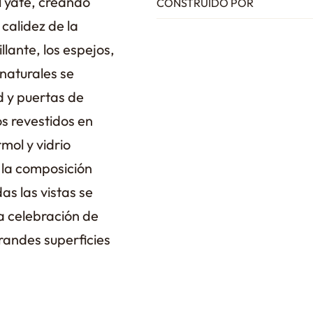
l yate, creando
CONSTRUIDO POR
calidez de la
lante, los espejos,
 naturales se
 y puertas de
s revestidos en
mol y vidrio
 la composición
as las vistas se
na celebración de
randes superficies