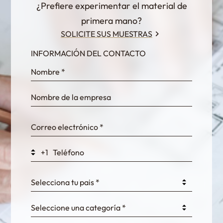
¿Prefiere experimentar el material de
primera mano?
SOLICITE SUS MUESTRAS
INFORMACIÓN DEL CONTACTO
InternalFormDataPassing
bn1q0rrvUn2bmwl
WEK7sP7DXp5OiEV
+1
0GtJoawaq8bUCcZ
Selecciona tu pais *
Seleccione una categoría *
fKG333tDPmDdJm8