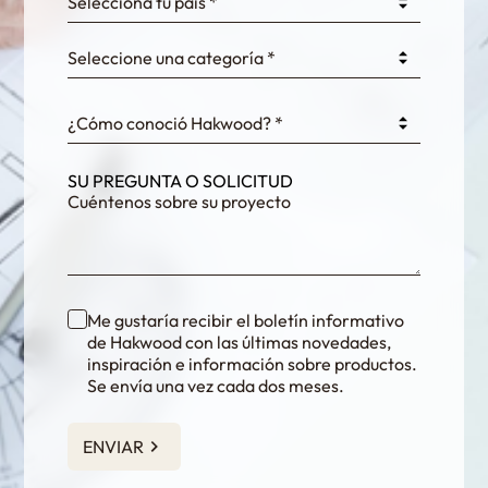
Selecciona tu pais *
Seleccione una categoría *
fKG333tDPmDdJm8
¿Cómo conoció Hakwood? *
SU PREGUNTA O SOLICITUD
Me gustaría recibir el boletín informativo
de Hakwood con las últimas novedades,
inspiración e información sobre productos.
Se envía una vez cada dos meses.
ENVIAR