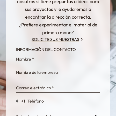
nosotros si tiene preguntas o ideas para
sus proyectos y le ayudaremos a
encontrar la dirección correcta.
¿Prefiere experimentar el material de
primera mano?
SOLICITE SUS MUESTRAS
INFORMACIÓN DEL CONTACTO
InternalFormDataPassing
bn1q0rrvUn2bmwl
WEK7sP7DXp5OiEV
+1
0GtJoawaq8bUCcZ