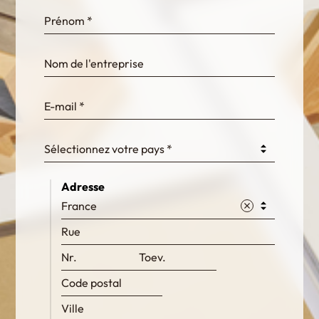
InternalFormDataPassing
bn1q0rrvUn2bmwl
WEK7sP7DXp5OiEV
Sélectionnez votre pays *
Adresse
France
0GtJoawaq8bUCcZ
fKG333tDPmDdJm8