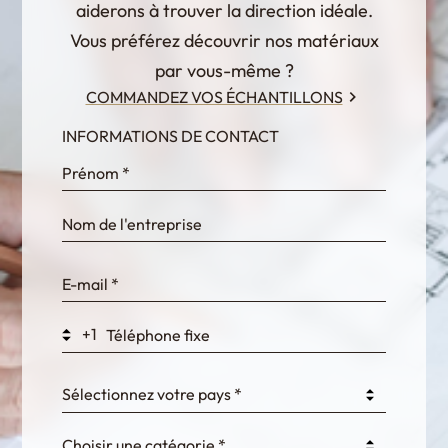
aiderons à trouver la direction idéale.
Vous préférez découvrir nos matériaux
par vous-même ?
COMMANDEZ VOS ÉCHANTILLONS
INFORMATIONS DE CONTACT
InternalFormDataPassing
bn1q0rrvUn2bmwl
WEK7sP7DXp5OiEV
+1
0GtJoawaq8bUCcZ
Sélectionnez votre pays *
Choisir une catégorie *
fKG333tDPmDdJm8