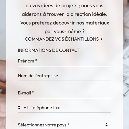
ou vos idées de projets ; nous vous
aiderons à trouver la direction idéale.
Vous préférez découvrir nos matériaux
par vous-même ?
COMMANDEZ VOS ÉCHANTILLONS
INFORMATIONS DE CONTACT
InternalFormDataPassing
bn1q0rrvUn2bmwl
WEK7sP7DXp5OiEV
+1
0GtJoawaq8bUCcZ
Sélectionnez votre pays *