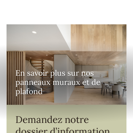
En savoir plus sur nos
panneaux muraux et de
plafond
Demandez notre
InternalFormDataPassing
dossier d’information