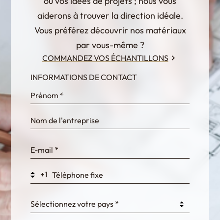
ou vos idées de projets ; nous vous
aiderons à trouver la direction idéale.
Vous préférez découvrir nos matériaux
par vous-même ?
COMMANDEZ VOS ÉCHANTILLONS
INFORMATIONS DE CONTACT
InternalFormDataPassing
bn1q0rrvUn2bmwl
WEK7sP7DXp5OiEV
+1
0GtJoawaq8bUCcZ
Sélectionnez votre pays *