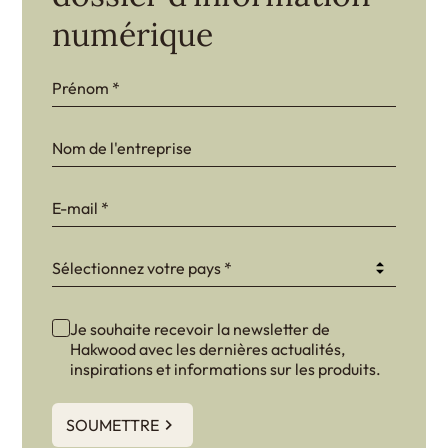
numérique
bn1q0rrvUn2bmwl
WEK7sP7DXp5OiEV
0GtJoawaq8bUCcZ
Sélectionnez votre pays *
fKG333tDPmDdJm8
Je souhaite recevoir la newsletter de
Hakwood avec les dernières actualités,
inspirations et informations sur les produits.
SOUMETTRE