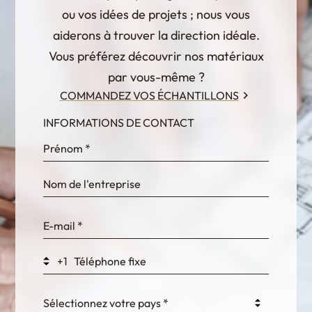
ou vos idées de projets ; nous vous
aiderons à trouver la direction idéale.
Vous préférez découvrir nos matériaux
par vous-même ?
COMMANDEZ VOS ÉCHANTILLONS
INFORMATIONS DE CONTACT
InternalFormDataPassing
bn1q0rrvUn2bmwl
WEK7sP7DXp5OiEV
+1
0GtJoawaq8bUCcZ
Sélectionnez votre pays *