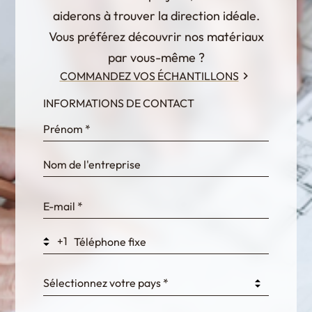
aiderons à trouver la direction idéale.
Vous préférez découvrir nos matériaux
par vous-même ?
COMMANDEZ VOS ÉCHANTILLONS
INFORMATIONS DE CONTACT
InternalFormDataPassing
bn1q0rrvUn2bmwl
WEK7sP7DXp5OiEV
+1
0GtJoawaq8bUCcZ
Sélectionnez votre pays *