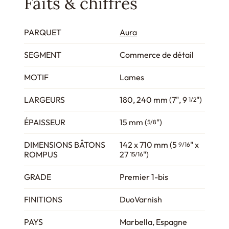
Faits & chiffres
PARQUET
Aura
SEGMENT
Commerce de détail
MOTIF
Lames
LARGEURS
180, 240 mm (7", 9
")
1/2
ÉPAISSEUR
15 mm (
")
5/8
DIMENSIONS BÂTONS
142 x 710 mm (5
" x
9/16
ROMPUS
27
")
15/16
GRADE
Premier 1-bis
FINITIONS
DuoVarnish
PAYS
Marbella, Espagne