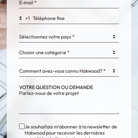
WEK7sP7DXp5OiEV
+1
0GtJoawaq8bUCcZ
Sélectionnez votre pays *
Choisir une catégorie *
fKG333tDPmDdJm8
Comment avez-vous connu Hakwood? *
VOTRE QUESTION OU DEMANDE
Je souhaitais m'abonner à la newsletter de
Hakwood pour recevoir les dernières