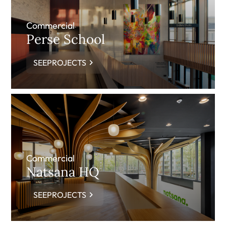
Commercial
Perse School
SEEPROJECTS
Commercial
Natsana HQ
SEEPROJECTS