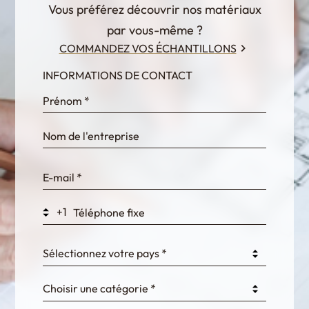
Vous préférez découvrir nos matériaux
par vous-même ?
COMMANDEZ VOS ÉCHANTILLONS
INFORMATIONS DE CONTACT
InternalFormDataPassing
bn1q0rrvUn2bmwl
WEK7sP7DXp5OiEV
+1
0GtJoawaq8bUCcZ
Sélectionnez votre pays *
Choisir une catégorie *
fKG333tDPmDdJm8