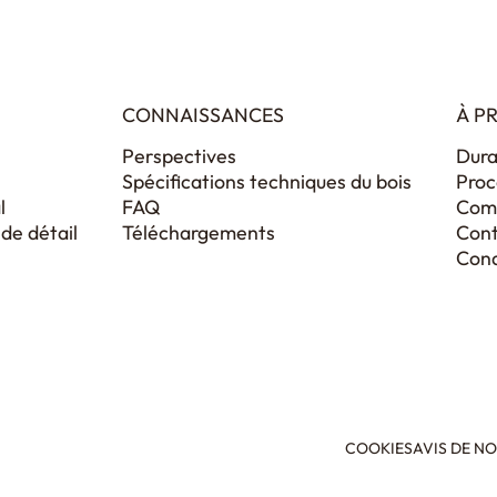
CONNAISSANCES
À P
Perspectives
Dura
Spécifications techniques du bois
Proc
l
FAQ
Comm
e détail
Téléchargements
Con
Cond
COOKIES
AVIS DE N