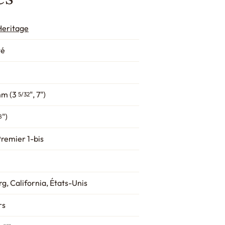
Heritage
té
mm (3
", 7")
5/32
")
8
Premier 1-bis
g, California, États-Unis
rs