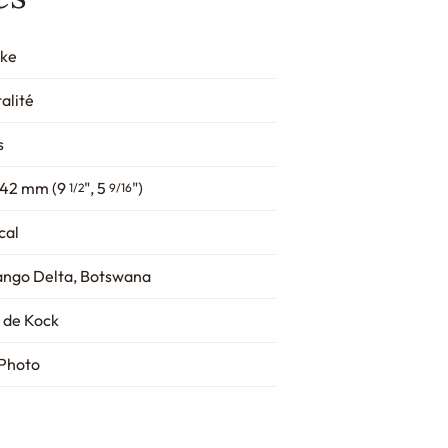
ke
alité
s
142 mm (9
", 5
")
1/2
9/16
cal
ngo Delta, Botswana
 de Kock
Photo