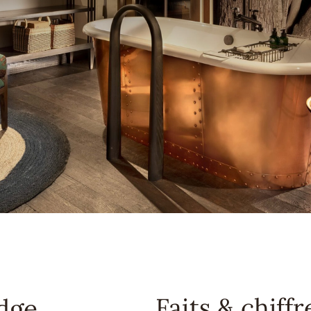
Faits & chiffr
odge