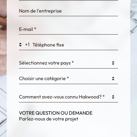
bn1q0rrvUn2bmwl
WEK7sP7DXp5OiEV
+1
0GtJoawaq8bUCcZ
Sélectionnez votre pays *
Choisir une catégorie *
fKG333tDPmDdJm8
Comment avez-vous connu Hakwood? *
VOTRE QUESTION OU DEMANDE