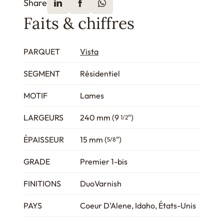
Share
Faits & chiffres
PARQUET
Vista
SEGMENT
Résidentiel
MOTIF
Lames
LARGEURS
240 mm (9
")
1/2
ÉPAISSEUR
15 mm (
")
5/8
GRADE
Premier 1-bis
FINITIONS
DuoVarnish
PAYS
Coeur D’Alene, Idaho, États-Unis